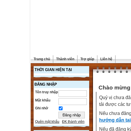
Trang chủ
Thành viên
Trợ giúp
Liên hệ
THỜI GIAN HIỆN TẠI
ĐĂNG NHẬP
Chào mừng q
Tên truy nhập
Quý vị chưa đă
Mật khẩu
tải được các tư
Ghi nhớ
Nếu chưa đăng
hướng dẫn tại
Quên mật khẩu
ĐK thành viên
Nếu đã đăng ký 