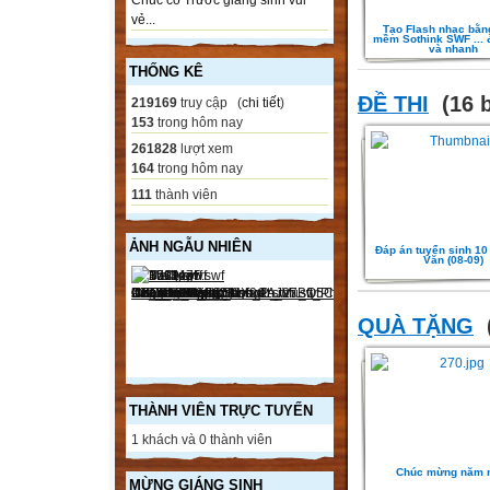
Chúc cô Trước giáng sinh vui
vẻ...
Tạo Flash nhạc bằn
mềm Sothink SWF ... 
và nhanh
THỐNG KÊ
ĐỀ THI
(16 b
219169
truy cập (
chi tiết
)
153
trong hôm nay
261828
lượt xem
164
trong hôm nay
111
thành viên
ẢNH NGẪU NHIÊN
Đáp án tuyển sinh 1
Văn (08-09)
QUÀ TẶNG
THÀNH VIÊN TRỰC TUYẾN
1 khách và 0 thành viên
Chúc mừng năm 
MỪNG GIÁNG SINH