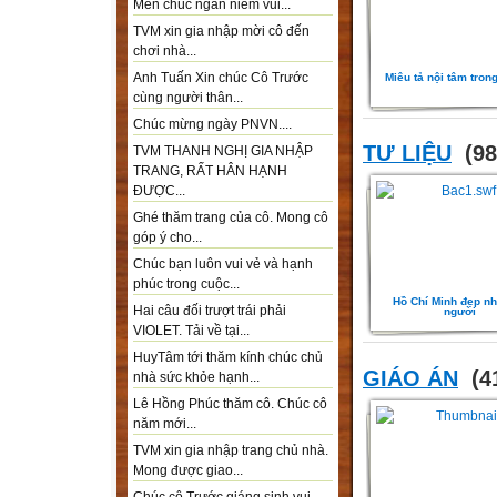
Mến chúc ngàn niềm vui...
TVM xin gia nhập mời cô đến
chơi nhà...
Anh Tuấn Xin chúc Cô Trước
Miêu tả nội tâm tron
cùng người thân...
Chúc mừng ngày PNVN....
TƯ LIỆU
(98
TVM THANH NGHỊ GIA NHẬP
TRANG, RẤT HÂN HẠNH
ĐƯỢC...
Ghé thăm trang của cô. Mong cô
góp ý cho...
Chúc bạn luôn vui vẻ và hạnh
phúc trong cuộc...
Hồ Chí Minh đẹp nh
Hai câu đối trượt trái phải
người
VIOLET. Tải về tại...
HuyTâm tới thăm kính chúc chủ
GIÁO ÁN
(41
nhà sức khỏe hạnh...
Lê Hồng Phúc thăm cô. Chúc cô
năm mới...
TVM xin gia nhập trang chủ nhà.
Mong được giao...