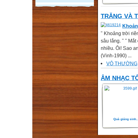
TRĂNG VÀ 
Khoảng
" Khoảng trời riê
sâu lắng. " " Mắ
nhiều. Ôi! Sao an
(Vinh-1990) ...
VÔ THƯỜNG
ÂM NHẠC TÔ
Quà giáng sinh...