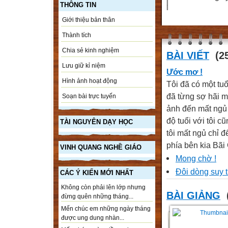
THÔNG TIN
Giới thiệu bản thân
Thành tích
Chia sẻ kinh nghiệm
BÀI VIẾT
(25
Lưu giữ kỉ niệm
Ước mơ !
Hình ảnh hoạt động
Tôi đã có một tu
đã từng sợ hãi mộ
Soạn bài trực tuyến
ảnh đến mất ngủ 
độ tuổi với tôi 
TÀI NGUYÊN DẠY HỌC
tôi mất ngủ chỉ 
phía bên kia Bãi C
VINH QUANG NGHỀ GIÁO
Mong chờ !
Đôi dòng suy 
CÁC Ý KIẾN MỚI NHẤT
Không còn phải lên lớp nhưng
BÀI GIẢNG
đừng quên những tháng...
Mến chúc em những ngày tháng
được ung dung nhàn...